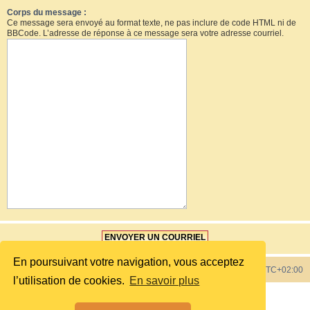
Corps du message :
Ce message sera envoyé au format texte, ne pas inclure de code HTML ni de
BBCode. L’adresse de réponse à ce message sera votre adresse courriel.
En poursuivant votre navigation, vous acceptez
Index du forum
Heures au format
UTC+02:00
l’utilisation de cookies.
En savoir plus
Développé par
phpBB
® Forum Software © phpBB Limited
Style by
phpBB Spain