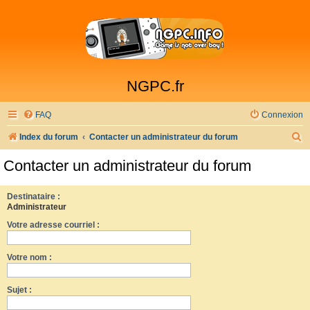
NGPC.fr
FAQ
Connexion
R
Index du forum
Contacter un administrateur du forum
e
Contacter un administrateur du forum
c
h
Destinataire :
Administrateur
e
Votre adresse courriel :
r
c
Votre nom :
h
e
Sujet :
r