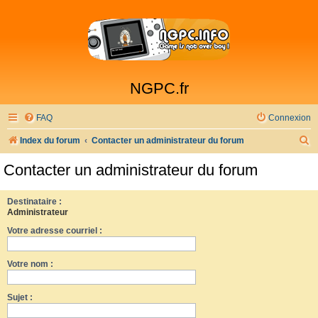
NGPC.fr
FAQ
Connexion
R
Index du forum
Contacter un administrateur du forum
e
Contacter un administrateur du forum
c
h
Destinataire :
Administrateur
e
Votre adresse courriel :
r
c
Votre nom :
h
e
Sujet :
r