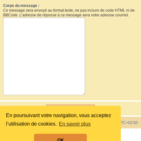
Corps du message :
Ce message sera envoyé au format texte, ne pas inclure de code HTML ni de
BBCode. L’adresse de réponse à ce message sera votre adresse courriel.
En poursuivant votre navigation, vous acceptez
Index du forum
Heures au format
UTC+02:00
l’utilisation de cookies.
En savoir plus
Développé par
phpBB
® Forum Software © phpBB Limited
OK
Style by
phpBB Spain