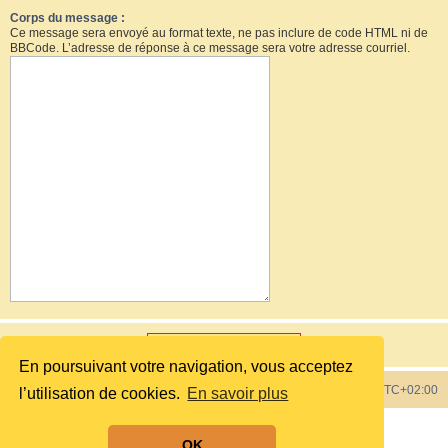
Corps du message :
Ce message sera envoyé au format texte, ne pas inclure de code HTML ni de
BBCode. L’adresse de réponse à ce message sera votre adresse courriel.
En poursuivant votre navigation, vous acceptez
Index du forum
Heures au format
UTC+02:00
l’utilisation de cookies.
En savoir plus
Développé par
phpBB
® Forum Software © phpBB Limited
OK
Style by
phpBB Spain