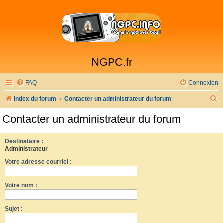
NGPC.fr
FAQ
Connexion
R
Index du forum
Contacter un administrateur du forum
e
Contacter un administrateur du forum
c
h
Destinataire :
Administrateur
e
Votre adresse courriel :
r
c
Votre nom :
h
e
Sujet :
r