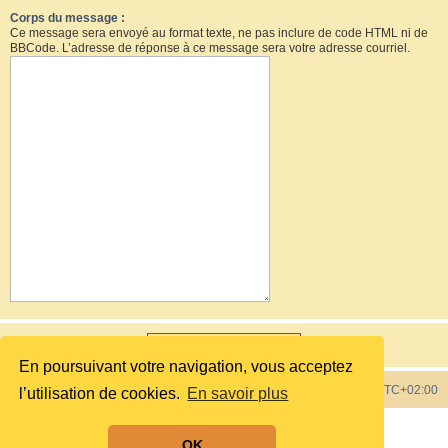
Corps du message :
Ce message sera envoyé au format texte, ne pas inclure de code HTML ni de
BBCode. L’adresse de réponse à ce message sera votre adresse courriel.
En poursuivant votre navigation, vous acceptez
Index du forum
Heures au format
UTC+02:00
l’utilisation de cookies.
En savoir plus
Développé par
phpBB
® Forum Software © phpBB Limited
OK
Style by
phpBB Spain