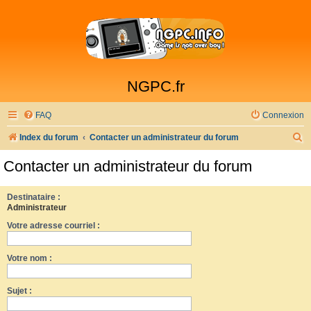
NGPC.fr
FAQ
Connexion
R
Index du forum
Contacter un administrateur du forum
e
Contacter un administrateur du forum
c
h
Destinataire :
Administrateur
e
Votre adresse courriel :
r
c
Votre nom :
h
e
Sujet :
r