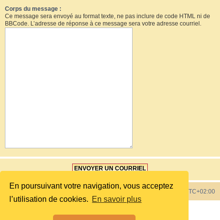
Corps du message :
Ce message sera envoyé au format texte, ne pas inclure de code HTML ni de
BBCode. L’adresse de réponse à ce message sera votre adresse courriel.
En poursuivant votre navigation, vous acceptez
Index du forum
Heures au format
UTC+02:00
l’utilisation de cookies.
En savoir plus
Développé par
phpBB
® Forum Software © phpBB Limited
Style by
phpBB Spain