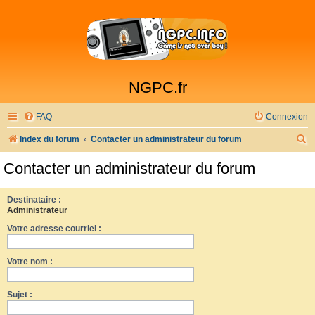
NGPC.fr
FAQ
Connexion
R
Index du forum
Contacter un administrateur du forum
e
Contacter un administrateur du forum
c
h
Destinataire :
Administrateur
e
Votre adresse courriel :
r
c
Votre nom :
h
e
Sujet :
r