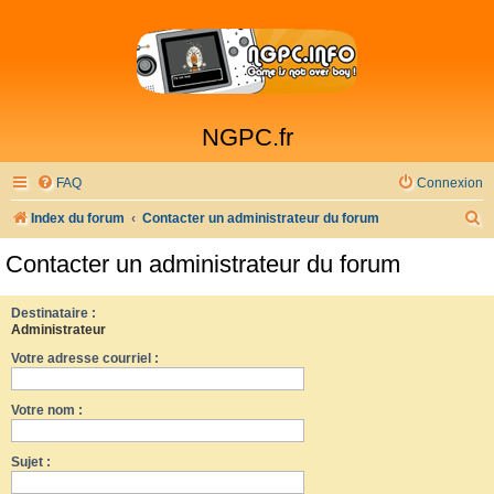
NGPC.fr
FAQ
Connexion
R
Index du forum
Contacter un administrateur du forum
e
Contacter un administrateur du forum
c
h
Destinataire :
Administrateur
e
Votre adresse courriel :
r
c
Votre nom :
h
e
Sujet :
r