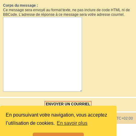
Corps du message :
Ce message sera envoyé au format texte, ne pas inclure de code HTML ni de
BBCode. L’adresse de réponse à ce message sera votre adresse courriel.
En poursuivant votre navigation, vous acceptez
Index du forum
Heures au format
UTC+02:00
l’utilisation de cookies.
En savoir plus
Développé par
phpBB
® Forum Software © phpBB Limited
Style by
phpBB Spain