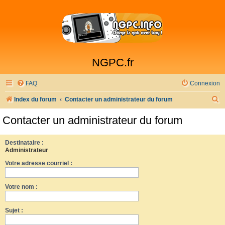
NGPC.fr
FAQ
Connexion
R
Index du forum
Contacter un administrateur du forum
e
Contacter un administrateur du forum
c
h
Destinataire :
Administrateur
e
Votre adresse courriel :
r
c
Votre nom :
h
e
Sujet :
r