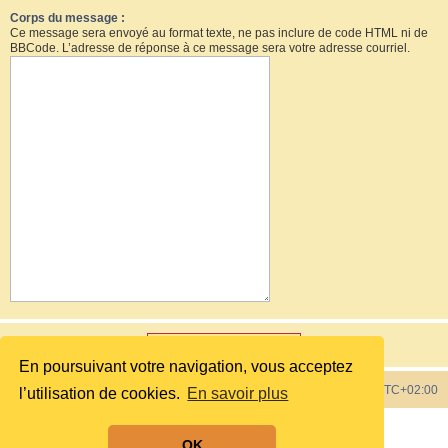
Corps du message :
Ce message sera envoyé au format texte, ne pas inclure de code HTML ni de
BBCode. L’adresse de réponse à ce message sera votre adresse courriel.
En poursuivant votre navigation, vous acceptez
Index du forum
Heures au format
UTC+02:00
l’utilisation de cookies.
En savoir plus
Développé par
phpBB
® Forum Software © phpBB Limited
OK
Style by
phpBB Spain