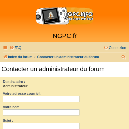
NGPC.fr
FAQ
Connexion
R
Index du forum
Contacter un administrateur du forum
e
Contacter un administrateur du forum
c
h
Destinataire :
Administrateur
e
Votre adresse courriel :
r
c
Votre nom :
h
e
Sujet :
r