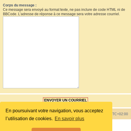
Corps du message :
Ce message sera envoyé au format texte, ne pas inclure de code HTML ni de
BBCode. L’adresse de réponse à ce message sera votre adresse courriel.
En poursuivant votre navigation, vous acceptez
Index du forum
Heures au format
UTC+02:00
l’utilisation de cookies.
En savoir plus
Développé par
phpBB
® Forum Software © phpBB Limited
Style by
phpBB Spain