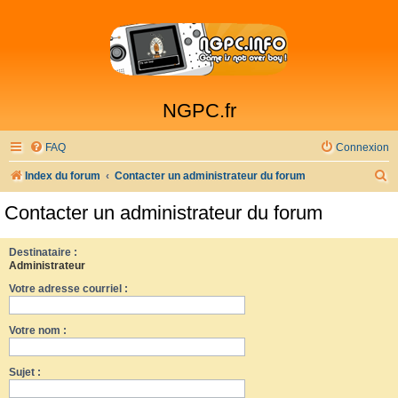
NGPC.fr
FAQ
Connexion
R
Index du forum
Contacter un administrateur du forum
e
Contacter un administrateur du forum
c
h
Destinataire :
Administrateur
e
Votre adresse courriel :
r
c
Votre nom :
h
e
Sujet :
r