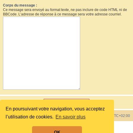
Corps du message :
Ce message sera envoyé au format texte, ne pas inclure de code HTML ni de
BBCode. L’adresse de réponse à ce message sera votre adresse courriel.
En poursuivant votre navigation, vous acceptez
Index du forum
Heures au format
UTC+02:00
l’utilisation de cookies.
En savoir plus
Développé par
phpBB
® Forum Software © phpBB Limited
OK
Style by
phpBB Spain