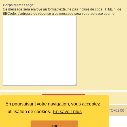
Corps du message :
Ce message sera envoyé au format texte, ne pas inclure de code HTML ni de
BBCode. L’adresse de réponse à ce message sera votre adresse courriel.
En poursuivant votre navigation, vous acceptez
Index du forum
Heures au format
UTC+02:00
l’utilisation de cookies.
En savoir plus
Développé par
phpBB
® Forum Software © phpBB Limited
OK
Style by
phpBB Spain