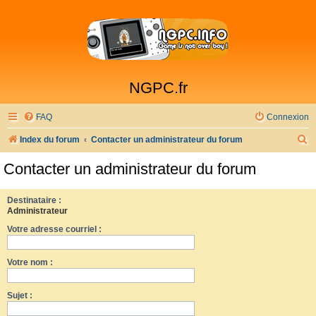
NGPC.fr
FAQ
Connexion
R
Index du forum
Contacter un administrateur du forum
e
Contacter un administrateur du forum
c
h
Destinataire :
Administrateur
e
Votre adresse courriel :
r
c
Votre nom :
h
e
Sujet :
r