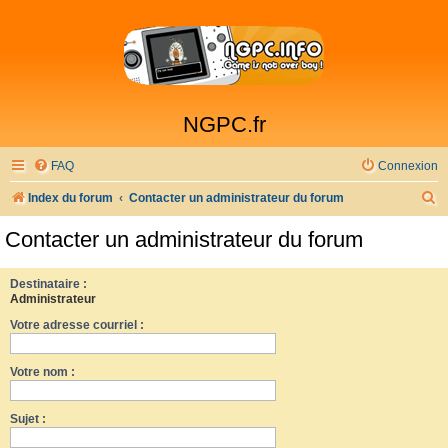
NGPC.fr
FAQ
Connexion
R
Index du forum
Contacter un administrateur du forum
e
Contacter un administrateur du forum
c
h
Destinataire :
Administrateur
e
Votre adresse courriel :
r
c
Votre nom :
h
e
Sujet :
r