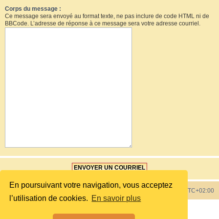
Corps du message :
Ce message sera envoyé au format texte, ne pas inclure de code HTML ni de
BBCode. L’adresse de réponse à ce message sera votre adresse courriel.
En poursuivant votre navigation, vous acceptez
Index du forum
Heures au format
UTC+02:00
l’utilisation de cookies.
En savoir plus
Développé par
phpBB
® Forum Software © phpBB Limited
Style by
phpBB Spain