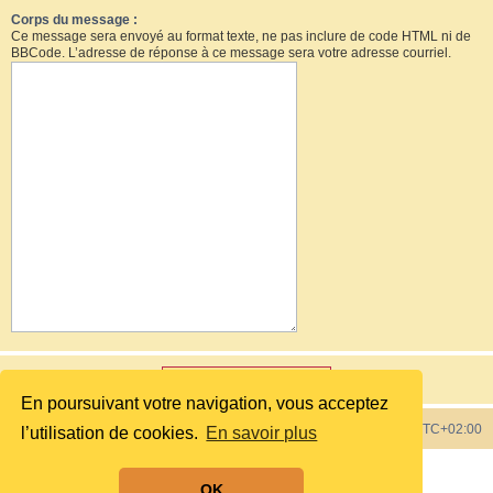
Corps du message :
Ce message sera envoyé au format texte, ne pas inclure de code HTML ni de
BBCode. L’adresse de réponse à ce message sera votre adresse courriel.
En poursuivant votre navigation, vous acceptez
Index du forum
Heures au format
UTC+02:00
l’utilisation de cookies.
En savoir plus
Développé par
phpBB
® Forum Software © phpBB Limited
OK
Style by
phpBB Spain