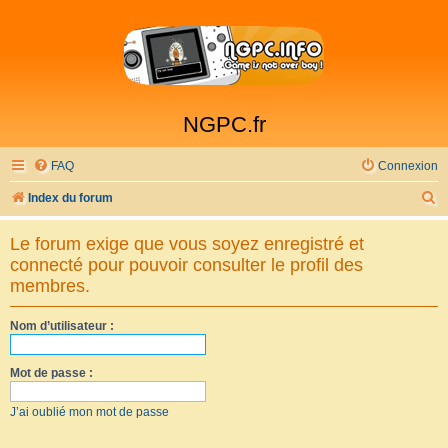
NGPC.fr
FAQ
Connexion
R
Index du forum
e
Le forum exige que vous soyez enregistré et
c
connecté pour pouvoir consulter le profil des
h
membres.
e
Nom d’utilisateur :
r
c
Mot de passe :
h
e
J’ai oublié mon mot de passe
r