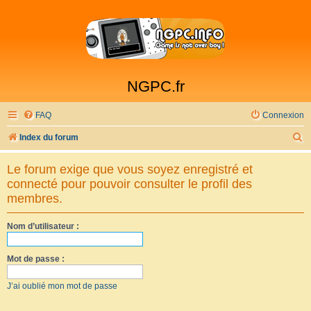
NGPC.fr
FAQ
Connexion
R
Index du forum
e
Le forum exige que vous soyez enregistré et
c
connecté pour pouvoir consulter le profil des
h
membres.
e
Nom d’utilisateur :
r
c
Mot de passe :
h
e
J’ai oublié mon mot de passe
r