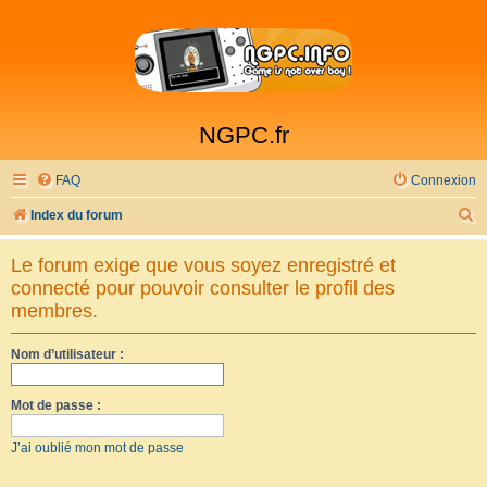
NGPC.fr
FAQ
Connexion
R
Index du forum
e
Le forum exige que vous soyez enregistré et
c
connecté pour pouvoir consulter le profil des
h
membres.
e
Nom d’utilisateur :
r
c
Mot de passe :
h
e
J’ai oublié mon mot de passe
r