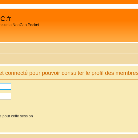
C.fr
m sur la NeoGeo Pocket
t connecté pour pouvoir consulter le profil des membres
e pour cette session