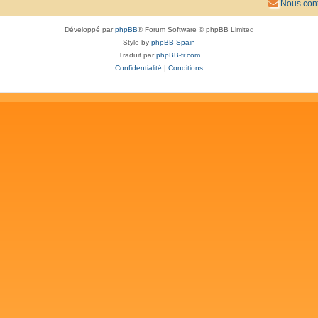
Nous cont
Développé par
phpBB
® Forum Software © phpBB Limited
Style by
phpBB Spain
Traduit par
phpBB-fr.com
Confidentialité
|
Conditions