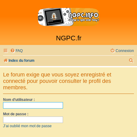
NGPC.fr
FAQ
Connexion
R
Index du forum
e
Le forum exige que vous soyez enregistré et
c
connecté pour pouvoir consulter le profil des
h
membres.
e
Nom d’utilisateur :
r
c
Mot de passe :
h
e
J’ai oublié mon mot de passe
r