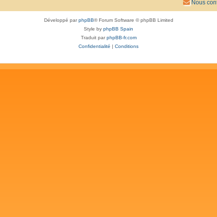
Nous cont
Développé par
phpBB
® Forum Software © phpBB Limited
Style by
phpBB Spain
Traduit par
phpBB-fr.com
Confidentialité
|
Conditions