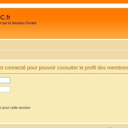
C.fr
m sur la NeoGeo Pocket
t connecté pour pouvoir consulter le profil des membres
e pour cette session