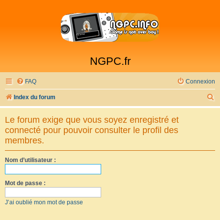
NGPC.fr
FAQ
Connexion
R
Index du forum
e
Le forum exige que vous soyez enregistré et
c
connecté pour pouvoir consulter le profil des
h
membres.
e
Nom d’utilisateur :
r
c
Mot de passe :
h
e
J’ai oublié mon mot de passe
r