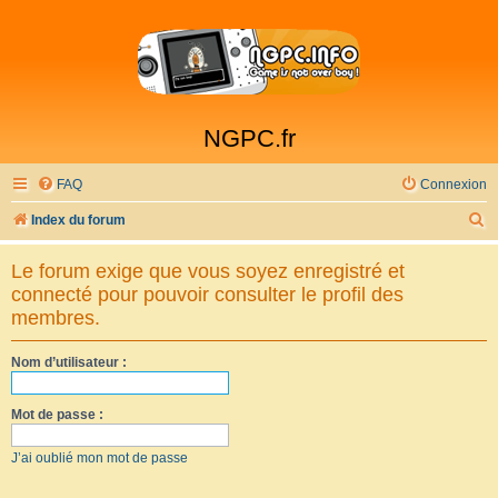
NGPC.fr
FAQ
Connexion
R
Index du forum
e
Le forum exige que vous soyez enregistré et
c
connecté pour pouvoir consulter le profil des
h
membres.
e
Nom d’utilisateur :
r
c
Mot de passe :
h
e
J’ai oublié mon mot de passe
r