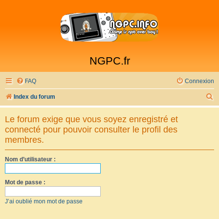
NGPC.fr
FAQ
Connexion
R
Index du forum
e
Le forum exige que vous soyez enregistré et
c
connecté pour pouvoir consulter le profil des
h
membres.
e
Nom d’utilisateur :
r
c
Mot de passe :
h
e
J’ai oublié mon mot de passe
r