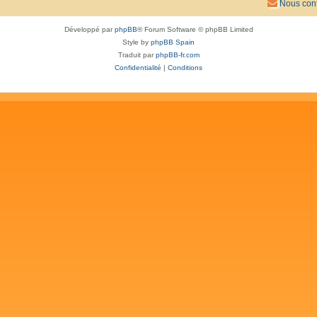
Nous cont
Développé par
phpBB
® Forum Software © phpBB Limited
Style by
phpBB Spain
Traduit par
phpBB-fr.com
Confidentialité
|
Conditions