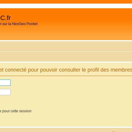
C.fr
m sur la NeoGeo Pocket
t connecté pour pouvoir consulter le profil des membres
e pour cette session