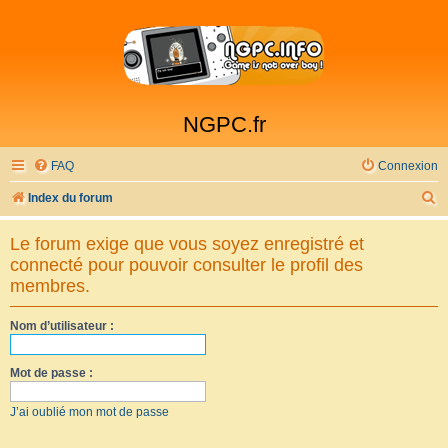
NGPC.fr
FAQ
Connexion
R
Index du forum
e
Le forum exige que vous soyez enregistré et
c
connecté pour pouvoir consulter le profil des
h
membres.
e
Nom d’utilisateur :
r
c
Mot de passe :
h
e
J’ai oublié mon mot de passe
r