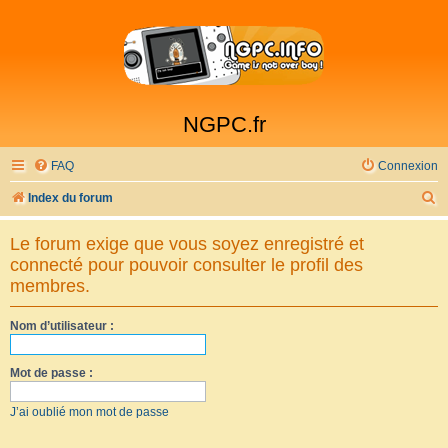
NGPC.fr
FAQ
Connexion
R
Index du forum
e
Le forum exige que vous soyez enregistré et
c
connecté pour pouvoir consulter le profil des
h
membres.
e
Nom d’utilisateur :
r
c
Mot de passe :
h
e
J’ai oublié mon mot de passe
r