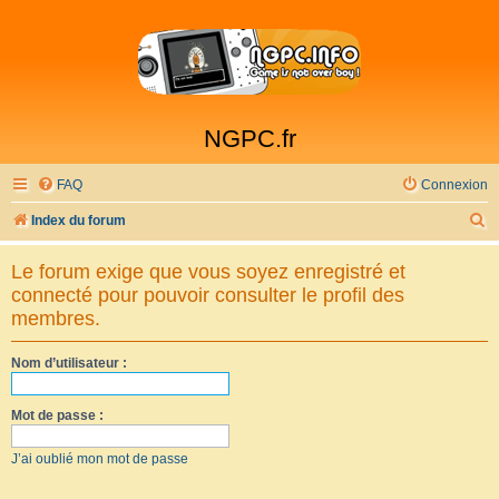
NGPC.fr
FAQ
Connexion
R
Index du forum
e
Le forum exige que vous soyez enregistré et
c
connecté pour pouvoir consulter le profil des
h
membres.
e
Nom d’utilisateur :
r
c
Mot de passe :
h
e
J’ai oublié mon mot de passe
r