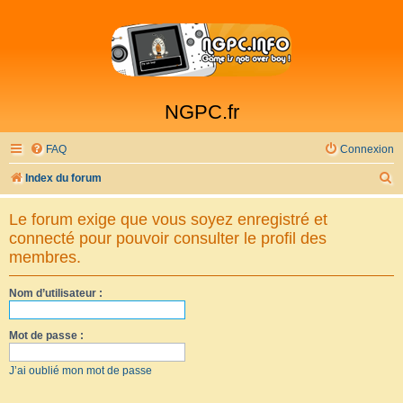
NGPC.fr
FAQ
Connexion
R
Index du forum
e
Le forum exige que vous soyez enregistré et
c
connecté pour pouvoir consulter le profil des
h
membres.
e
Nom d’utilisateur :
r
c
Mot de passe :
h
e
J’ai oublié mon mot de passe
r