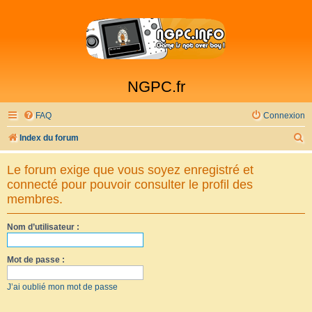
NGPC.fr
FAQ
Connexion
R
Index du forum
e
Le forum exige que vous soyez enregistré et
c
connecté pour pouvoir consulter le profil des
h
membres.
e
Nom d’utilisateur :
r
c
Mot de passe :
h
e
J’ai oublié mon mot de passe
r