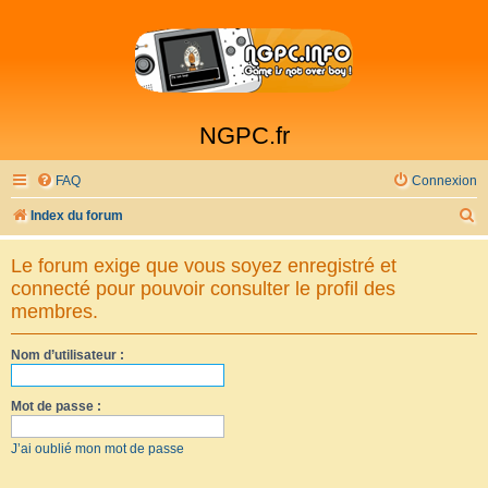
NGPC.fr
FAQ
Connexion
R
Index du forum
e
Le forum exige que vous soyez enregistré et
c
connecté pour pouvoir consulter le profil des
h
membres.
e
Nom d’utilisateur :
r
c
Mot de passe :
h
e
J’ai oublié mon mot de passe
r