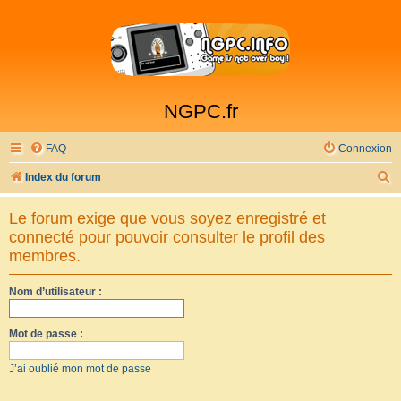
NGPC.fr
FAQ
Connexion
R
Index du forum
e
Le forum exige que vous soyez enregistré et
c
connecté pour pouvoir consulter le profil des
h
membres.
e
Nom d’utilisateur :
r
c
Mot de passe :
h
e
J’ai oublié mon mot de passe
r