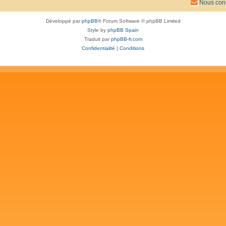
Nous cont
Développé par
phpBB
® Forum Software © phpBB Limited
Style by
phpBB Spain
Traduit par
phpBB-fr.com
Confidentialité
|
Conditions