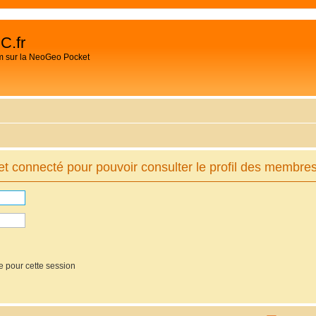
C.fr
m sur la NeoGeo Pocket
t connecté pour pouvoir consulter le profil des membres
e pour cette session