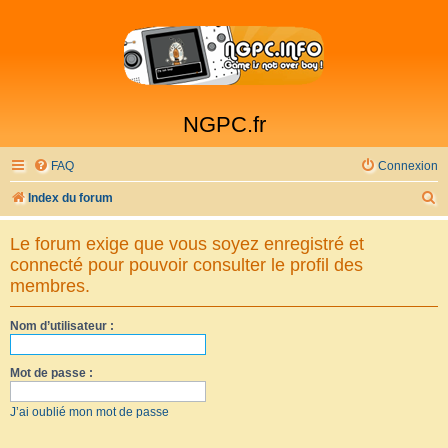
NGPC.fr
FAQ
Connexion
R
Index du forum
e
Le forum exige que vous soyez enregistré et
c
connecté pour pouvoir consulter le profil des
h
membres.
e
Nom d’utilisateur :
r
c
Mot de passe :
h
e
J’ai oublié mon mot de passe
r