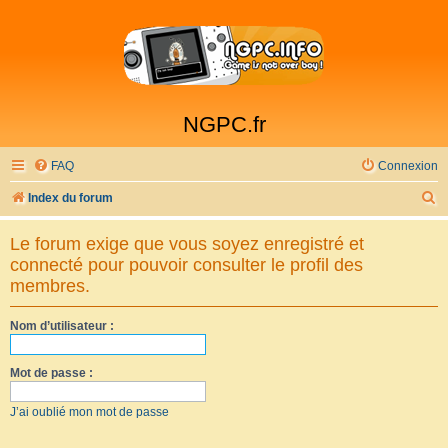
NGPC.fr
FAQ
Connexion
R
Index du forum
e
Le forum exige que vous soyez enregistré et
c
connecté pour pouvoir consulter le profil des
h
membres.
e
Nom d’utilisateur :
r
c
Mot de passe :
h
e
J’ai oublié mon mot de passe
r