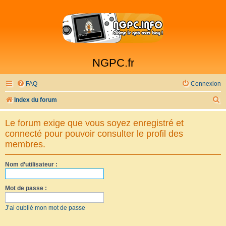
NGPC.fr
FAQ
Connexion
R
Index du forum
e
Le forum exige que vous soyez enregistré et
c
connecté pour pouvoir consulter le profil des
h
membres.
e
Nom d’utilisateur :
r
c
Mot de passe :
h
e
J’ai oublié mon mot de passe
r