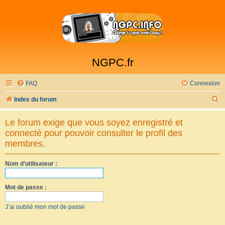
NGPC.fr
FAQ
Connexion
R
Index du forum
e
Le forum exige que vous soyez enregistré et
c
connecté pour pouvoir consulter le profil des
h
membres.
e
Nom d’utilisateur :
r
c
Mot de passe :
h
e
J’ai oublié mon mot de passe
r