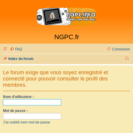
NGPC.fr
FAQ
Connexion
R
Index du forum
e
Le forum exige que vous soyez enregistré et
c
connecté pour pouvoir consulter le profil des
h
membres.
e
Nom d’utilisateur :
r
c
Mot de passe :
h
e
J’ai oublié mon mot de passe
r