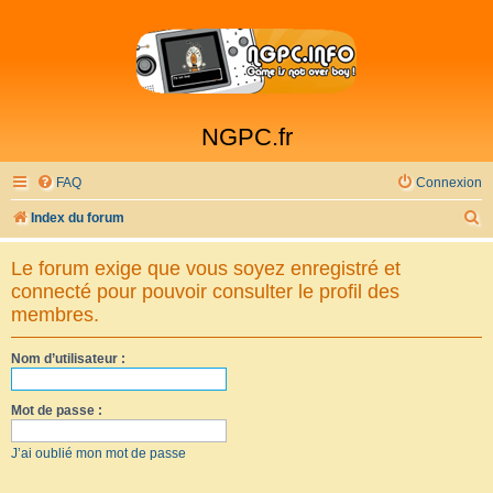
NGPC.fr
FAQ
Connexion
R
Index du forum
e
Le forum exige que vous soyez enregistré et
c
connecté pour pouvoir consulter le profil des
h
membres.
e
Nom d’utilisateur :
r
c
Mot de passe :
h
e
J’ai oublié mon mot de passe
r