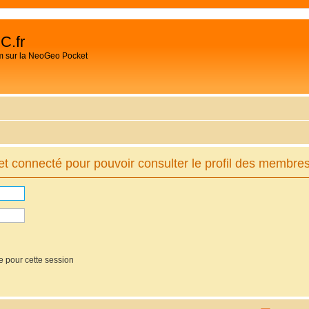
C.fr
m sur la NeoGeo Pocket
t connecté pour pouvoir consulter le profil des membres
e pour cette session