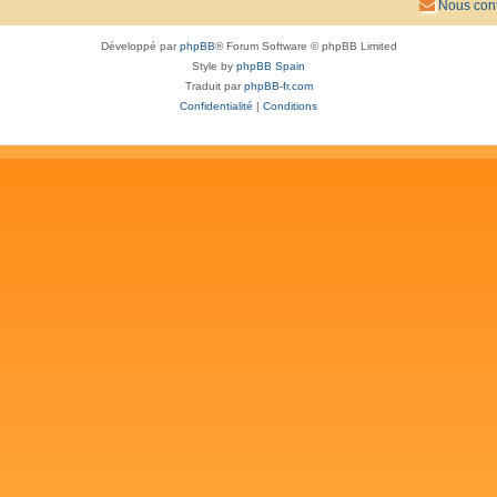
Nous cont
Développé par
phpBB
® Forum Software © phpBB Limited
Style by
phpBB Spain
Traduit par
phpBB-fr.com
Confidentialité
|
Conditions