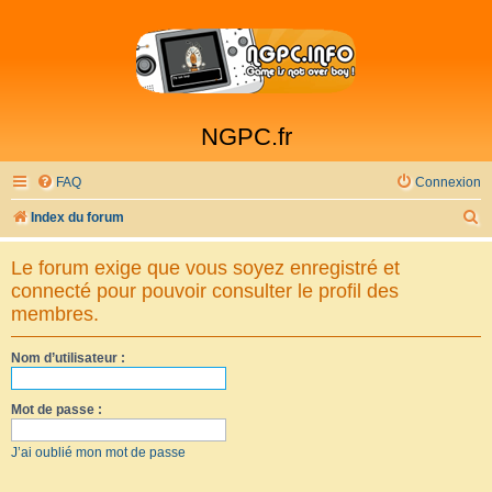
NGPC.fr
FAQ
Connexion
R
Index du forum
e
Le forum exige que vous soyez enregistré et
c
connecté pour pouvoir consulter le profil des
h
membres.
e
Nom d’utilisateur :
r
c
Mot de passe :
h
e
J’ai oublié mon mot de passe
r