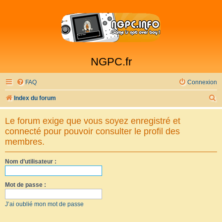
NGPC.fr
FAQ
Connexion
R
Index du forum
e
Le forum exige que vous soyez enregistré et
c
connecté pour pouvoir consulter le profil des
h
membres.
e
Nom d’utilisateur :
r
c
Mot de passe :
h
e
J’ai oublié mon mot de passe
r