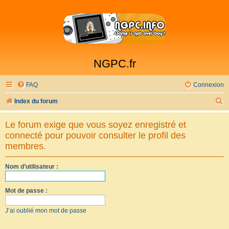
NGPC.fr
FAQ
Connexion
R
Index du forum
e
Le forum exige que vous soyez enregistré et
c
connecté pour pouvoir consulter le profil des
h
membres.
e
Nom d’utilisateur :
r
c
Mot de passe :
h
e
J’ai oublié mon mot de passe
r