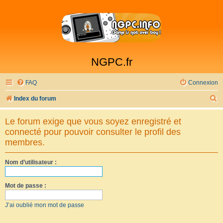
NGPC.fr
FAQ
Connexion
R
Index du forum
e
Le forum exige que vous soyez enregistré et
c
connecté pour pouvoir consulter le profil des
h
membres.
e
Nom d’utilisateur :
r
c
Mot de passe :
h
e
J’ai oublié mon mot de passe
r