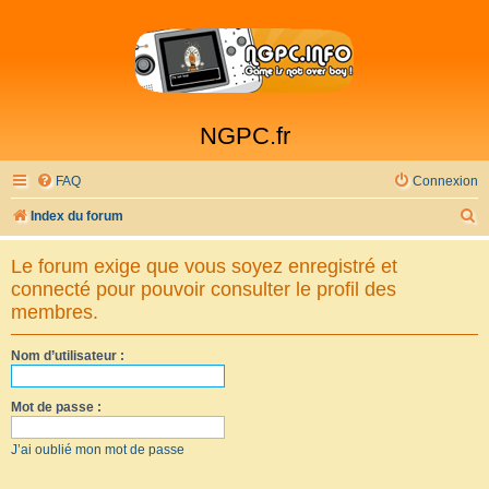
NGPC.fr
FAQ
Connexion
R
Index du forum
e
Le forum exige que vous soyez enregistré et
c
connecté pour pouvoir consulter le profil des
h
membres.
e
Nom d’utilisateur :
r
c
Mot de passe :
h
e
J’ai oublié mon mot de passe
r