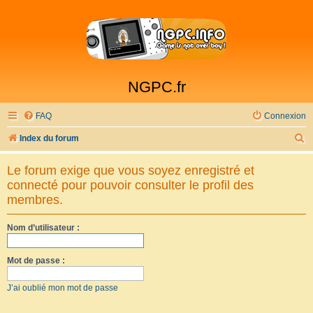
NGPC.fr
FAQ
Connexion
R
Index du forum
e
Le forum exige que vous soyez enregistré et
c
connecté pour pouvoir consulter le profil des
h
membres.
e
Nom d’utilisateur :
r
c
Mot de passe :
h
e
J’ai oublié mon mot de passe
r