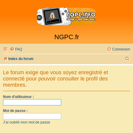
NGPC.fr
FAQ
Connexion
R
Index du forum
e
Le forum exige que vous soyez enregistré et
c
connecté pour pouvoir consulter le profil des
h
membres.
e
Nom d’utilisateur :
r
c
Mot de passe :
h
e
J’ai oublié mon mot de passe
r