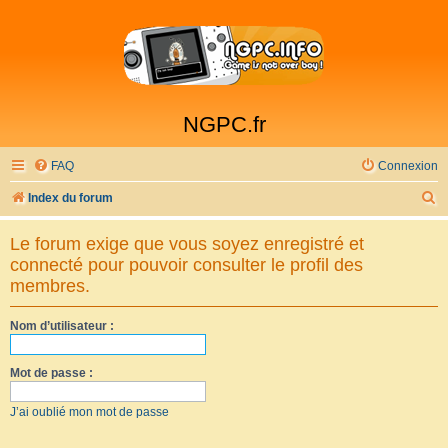
NGPC.fr
FAQ
Connexion
R
Index du forum
e
Le forum exige que vous soyez enregistré et
c
connecté pour pouvoir consulter le profil des
h
membres.
e
Nom d’utilisateur :
r
c
Mot de passe :
h
e
J’ai oublié mon mot de passe
r