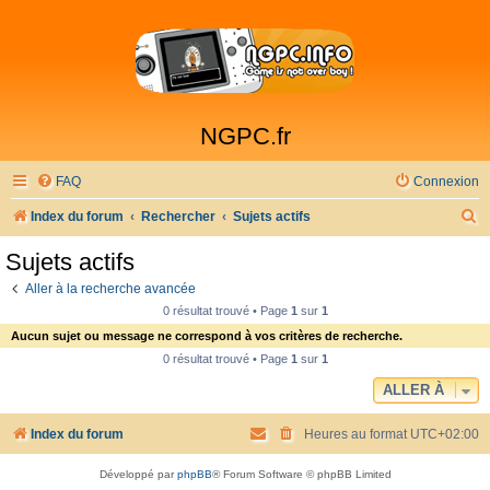
NGPC.fr
FAQ
Connexion
R
Index du forum
Rechercher
Sujets actifs
e
Sujets actifs
c
Aller à la recherche avancée
h
0 résultat trouvé • Page
1
sur
1
e
Aucun sujet ou message ne correspond à vos critères de recherche.
r
0 résultat trouvé • Page
1
sur
1
c
ALLER À
h
Index du forum
Heures au format
UTC+02:00
e
r
Développé par
phpBB
® Forum Software © phpBB Limited