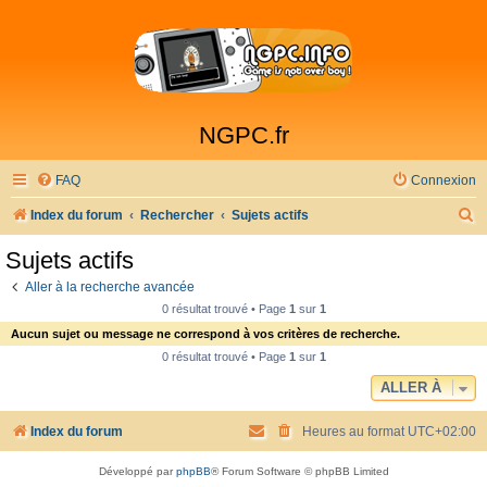
NGPC.fr
FAQ
Connexion
R
Index du forum
Rechercher
Sujets actifs
e
Sujets actifs
c
Aller à la recherche avancée
h
0 résultat trouvé • Page
1
sur
1
e
Aucun sujet ou message ne correspond à vos critères de recherche.
r
0 résultat trouvé • Page
1
sur
1
c
ALLER À
h
Index du forum
Heures au format
UTC+02:00
e
r
Développé par
phpBB
® Forum Software © phpBB Limited