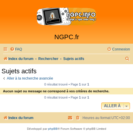
NGPC.fr
FAQ
Connexion
R
Index du forum
Rechercher
Sujets actifs
e
Sujets actifs
c
Aller à la recherche avancée
h
0 résultat trouvé • Page
1
sur
1
e
Aucun sujet ou message ne correspond à vos critères de recherche.
r
0 résultat trouvé • Page
1
sur
1
c
ALLER À
h
Index du forum
Heures au format
UTC+02:00
e
r
Développé par
phpBB
® Forum Software © phpBB Limited