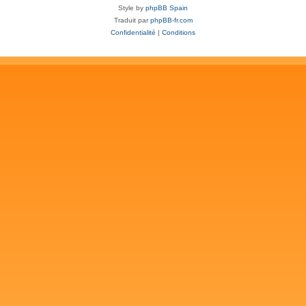
Style by
phpBB Spain
Traduit par
phpBB-fr.com
Confidentialité
|
Conditions