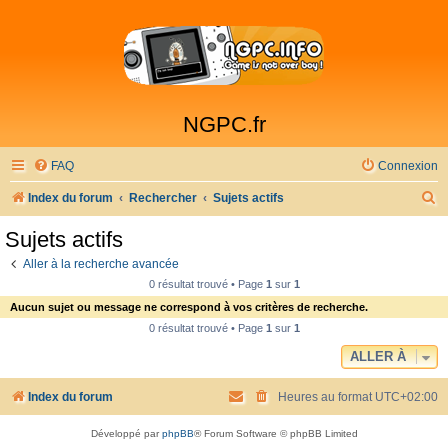
NGPC.fr
FAQ
Connexion
R
Index du forum
Rechercher
Sujets actifs
e
Sujets actifs
c
Aller à la recherche avancée
h
0 résultat trouvé • Page
1
sur
1
e
Aucun sujet ou message ne correspond à vos critères de recherche.
r
0 résultat trouvé • Page
1
sur
1
c
ALLER À
h
Index du forum
Heures au format
UTC+02:00
e
r
Développé par
phpBB
® Forum Software © phpBB Limited